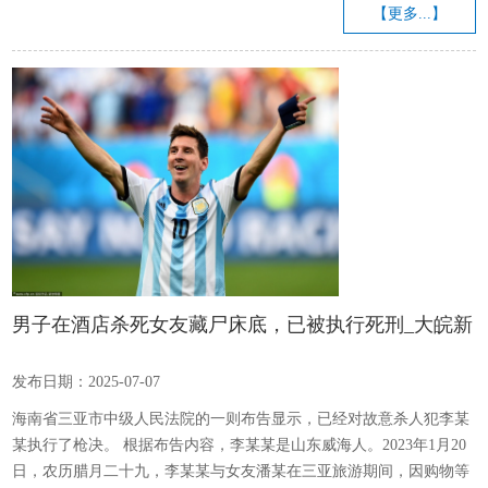
收藏最热 第一套人民币仍是收藏最热。第一套人民币最大总量是72亿
【更多...】
张！但是，由于回收、销毁彻底，特别是当时人们生活水平低、缺乏
收藏意识，留下来的如凤毛麟角。 有人估算，现存最多的品种超不过
2000张，有一半的品种在1000张之内，最少的约50-60张，集齐整...
男子在酒店杀死女友藏尸床底，已被执行死刑_大皖新
闻 | 安徽网
发布日期：2025-07-07
海南省三亚市中级人民法院的一则布告显示，已经对故意杀人犯李某
某执行了枪决。 根据布告内容，李某某是山东威海人。2023年1月20
日，农历腊月二十九，李某某与女友潘某在三亚旅游期间，因购物等