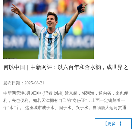
何以中国｜中新网评：以六百年和合水韵，成世界之
津，答时代之问_大皖新闻 | 安徽网
发布日期：2025-08-21
中新网天津8月9日电 (记者 刘越) 近京畿，邻河海，通内省，来也便
利，去也便利。如若天津拥有自己的“身份证”，上面一定镌刻着一
个“水”字。 这座城市成于水、固于水、兴于水。自隋唐大运河贯通
起，依河傍海的地理位置便为它埋下了文明交融的基因。运河的水脉
与多元的文脉在此激荡，孕育出开放包容的城市品格，恰似海河奔涌
【更多...】
入海，既纳百川又自成气象。 《卫志·毛恺德政碑》记载，“永乐初始