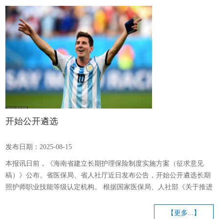
辟而居之，杂以闽、广、吴、楚、齐、梁之民”，道出了这座移民之
城与生俱来的包容底蕴。三岔河口的漕船往来，不仅载来江南的稻米
丝绸...
开始公开遴选
发布日期：2025-08-15
本报讯日前，《海南省建立长期护理保险制度实施方案（征求意见
稿）》公布。省医保局、省人社厅近日发布公告，开始公开遴选长期
照护师职业技能等级认定机构。 根据国家医保局、人社部《关于推进
长期照护师职业技能等级认定的实施意见》（医保发〔2024〕29号）
要求，积极构建科学化、社会化、多元化的长期照护师技能人才评价
【更多...】