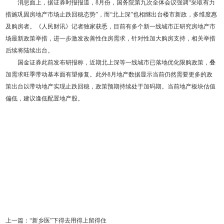
消息面上，据证券时报报道，8月份，国务院第九次全体会议强调“采取有力
措施巩固房地产市场止跌回稳态势”，而“北上深”也相继出台楼市新政，多维度惠
及购房者。《人民财讯》记者独家获悉，目前有多个新一线城市正研究房地产市
场最新政策举措，进一步激发改善性住房需求，针对性加大购房支持，相关举措
后续将陆续出台。
国金证券此前发布研报称，近期北上深等一线城市已落地优化限购政策，叠
加需求旺季带动基本面有望修复。此外8月地产数据显示当前仍然需要更多的政
策出台以带动地产实现止跌回稳，政策预期持续处于加码期。当前地产板块估值
偏低，建议逢低配置地产股。
上一篇：
“新乡医”下得去用得上留得住